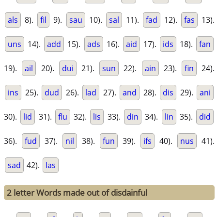
als
8).
fil
9).
sau
10).
sal
11).
fad
12).
fas
13).
uns
14).
add
15).
ads
16).
aid
17).
ids
18).
fan
19).
ail
20).
dui
21).
sun
22).
ain
23).
fin
24).
ins
25).
dud
26).
lad
27).
and
28).
dis
29).
ani
30).
lid
31).
flu
32).
lis
33).
din
34).
lin
35).
did
36).
fud
37).
nil
38).
fun
39).
ifs
40).
nus
41).
sad
42).
las
2 letter Words made out of disdainful