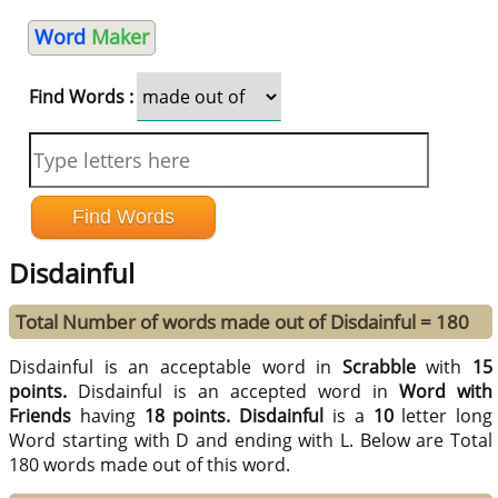
Word
Maker
Find Words :
Disdainful
Total Number of words made out of Disdainful = 180
Disdainful is an acceptable word in
Scrabble
with
15
points.
Disdainful is an accepted word in
Word with
Friends
having
18 points.
Disdainful
is a
10
letter long
Word starting with D and ending with L. Below are Total
180 words made out of this word.