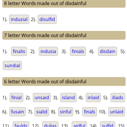
8 letter Words made out of disdainful
1).
indusial
2).
disulfid
7 letter Words made out of disdainful
1).
finalis
2).
indusia
3).
finials
4).
disdain
5).
sundial
6 letter Words made out of disdainful
1).
finial
2).
unsaid
3).
island
4).
inlaid
5).
iliads
6).
fusain
7).
sialid
8).
sinful
9).
finals
10).
unlaid
11).
faulds
12).
dulias
13).
aidful
14).
sulfid
15).