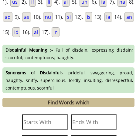
1).
us
2).
if
3).
li
4).
ai
5).
un
6).
fa
7).
na
8).
ad
9).
as
10).
nu
11).
si
12).
is
13).
la
14).
an
15).
id
16).
al
17).
in
Disdainful Meaning :-
Full of disdain; expressing disdain;
scornful; contemptuous; haughty.
Synonyms of Disdainful
:- prideful, swaggering, proud,
haughty, sniffy, supercilious, lordly, insulting, disrespectful,
contemptuous, scornful
Find Words which