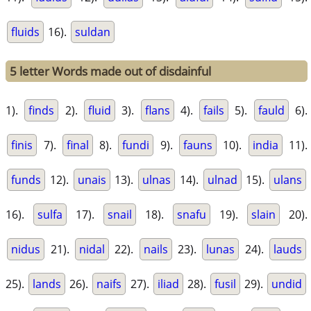
fluids
16).
suldan
5 letter Words made out of disdainful
1).
finds
2).
fluid
3).
flans
4).
fails
5).
fauld
6).
finis
7).
final
8).
fundi
9).
fauns
10).
india
11).
funds
12).
unais
13).
ulnas
14).
ulnad
15).
ulans
16).
sulfa
17).
snail
18).
snafu
19).
slain
20).
nidus
21).
nidal
22).
nails
23).
lunas
24).
lauds
25).
lands
26).
naifs
27).
iliad
28).
fusil
29).
undid