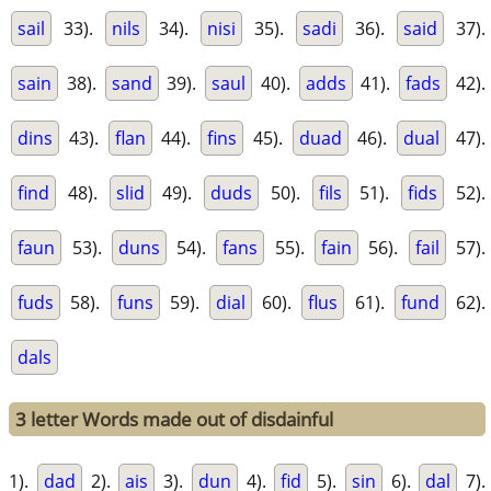
sail
33).
nils
34).
nisi
35).
sadi
36).
said
37).
sain
38).
sand
39).
saul
40).
adds
41).
fads
42).
dins
43).
flan
44).
fins
45).
duad
46).
dual
47).
find
48).
slid
49).
duds
50).
fils
51).
fids
52).
faun
53).
duns
54).
fans
55).
fain
56).
fail
57).
fuds
58).
funs
59).
dial
60).
flus
61).
fund
62).
dals
3 letter Words made out of disdainful
1).
dad
2).
ais
3).
dun
4).
fid
5).
sin
6).
dal
7).