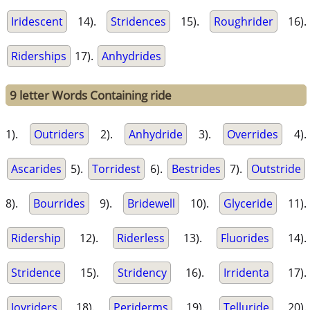
Iridescent
14).
Stridences
15).
Roughrider
16).
Riderships
17).
Anhydrides
9 letter Words Containing ride
1).
Outriders
2).
Anhydride
3).
Overrides
4).
Ascarides
5).
Torridest
6).
Bestrides
7).
Outstride
8).
Bourrides
9).
Bridewell
10).
Glyceride
11).
Ridership
12).
Riderless
13).
Fluorides
14).
Stridence
15).
Stridency
16).
Irridenta
17).
Joyriders
18).
Periderms
19).
Telluride
20).