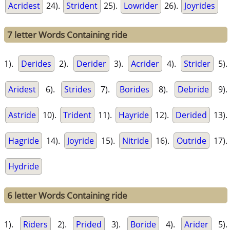
Acridest
24).
Strident
25).
Lowrider
26).
Joyrides
7 letter Words Containing ride
1).
Derides
2).
Derider
3).
Acrider
4).
Strider
5).
Aridest
6).
Strides
7).
Borides
8).
Debride
9).
Astride
10).
Trident
11).
Hayride
12).
Derided
13).
Hagride
14).
Joyride
15).
Nitride
16).
Outride
17).
Hydride
6 letter Words Containing ride
1).
Riders
2).
Prided
3).
Boride
4).
Arider
5).