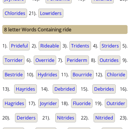
Chlorides
21).
Lowriders
8 letter Words Containing ride
1).
Prideful
2).
Rideable
3).
Tridents
4).
Striders
5).
Torrider
6).
Override
7).
Periderm
8).
Outrides
9).
Bestride
10).
Hydrides
11).
Bourride
12).
Chloride
13).
Hayrides
14).
Debrided
15).
Debrides
16).
Hagrides
17).
Joyrider
18).
Fluoride
19).
Outrider
20).
Deriders
21).
Nitrides
22).
Nitrided
23).