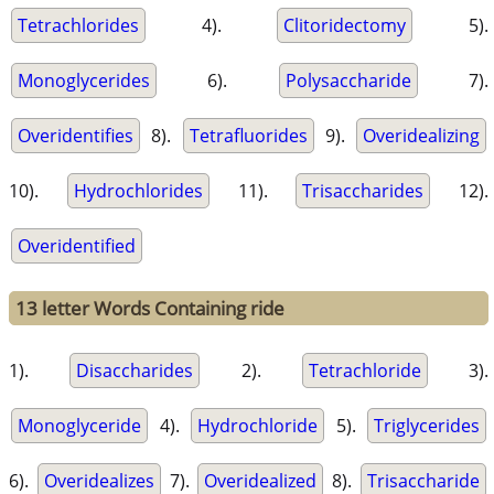
Tetrachlorides
4).
Clitoridectomy
5).
Monoglycerides
6).
Polysaccharide
7).
Overidentifies
8).
Tetrafluorides
9).
Overidealizing
10).
Hydrochlorides
11).
Trisaccharides
12).
Overidentified
13 letter Words Containing ride
1).
Disaccharides
2).
Tetrachloride
3).
Monoglyceride
4).
Hydrochloride
5).
Triglycerides
6).
Overidealizes
7).
Overidealized
8).
Trisaccharide