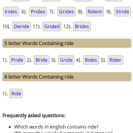
Irides
6).
Prides
7).
Grides
8).
Rident
9).
Stride
10).
Deride
11).
Grided
12).
Brides
5 letter Words Containing ride
1).
Pride
2).
Bride
3).
Gride
4).
Rides
5).
Rider
4 letter Words Containing ride
1).
Ride
Frequently asked questions:
Which words in english contains ride?