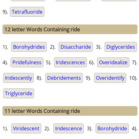
9).
Tetrafluoride
12 letter Words Containing ride
1).
Borohydrides
2).
Disaccharide
3).
Diglycerides
4).
Pridefulness
5).
Iridescences
6).
Overidealize
7).
Iridescently
8).
Debridements
9).
Overidentify
10).
Triglyceride
11 letter Words Containing ride
1).
Viridescent
2).
Iridescence
3).
Borohydride
4).