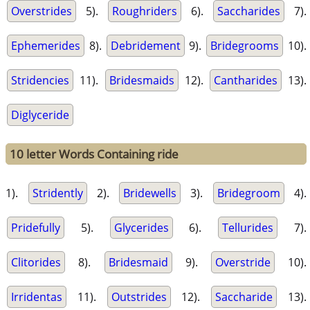
Overstrides
5).
Roughriders
6).
Saccharides
7).
Ephemerides
8).
Debridement
9).
Bridegrooms
10).
Stridencies
11).
Bridesmaids
12).
Cantharides
13).
Diglyceride
10 letter Words Containing ride
1).
Stridently
2).
Bridewells
3).
Bridegroom
4).
Pridefully
5).
Glycerides
6).
Tellurides
7).
Clitorides
8).
Bridesmaid
9).
Overstride
10).
Irridentas
11).
Outstrides
12).
Saccharide
13).