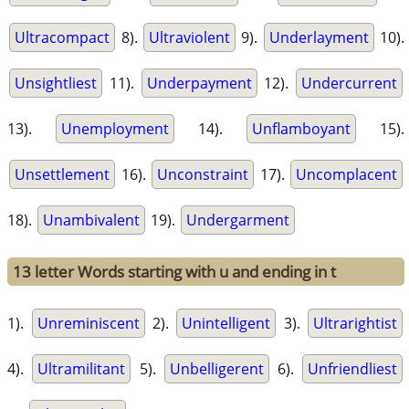
Ultracompact
8).
Ultraviolent
9).
Underlayment
10).
Unsightliest
11).
Underpayment
12).
Undercurrent
13).
Unemployment
14).
Unflamboyant
15).
Unsettlement
16).
Unconstraint
17).
Uncomplacent
18).
Unambivalent
19).
Undergarment
13 letter Words starting with u and ending in t
1).
Unreminiscent
2).
Unintelligent
3).
Ultrarightist
4).
Ultramilitant
5).
Unbelligerent
6).
Unfriendliest