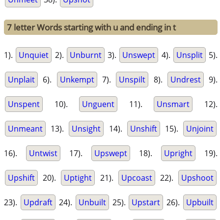
7 letter Words starting with u and ending in t
1).
Unquiet
2).
Unburnt
3).
Unswept
4).
Unsplit
5).
Unplait
6).
Unkempt
7).
Unspilt
8).
Undrest
9).
Unspent
10).
Unguent
11).
Unsmart
12).
Unmeant
13).
Unsight
14).
Unshift
15).
Unjoint
16).
Untwist
17).
Upswept
18).
Upright
19).
Upshift
20).
Uptight
21).
Upcoast
22).
Upshoot
23).
Updraft
24).
Unbuilt
25).
Upstart
26).
Upbuilt