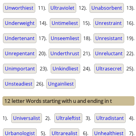
Unworthiest
11).
Ultraviolet
12).
Unabsorbent
13).
Underweight
14).
Untimeliest
15).
Unrestraint
16).
Undertenant
17).
Unseemliest
18).
Unresistant
19).
Unrepentant
20).
Underthrust
21).
Unreluctant
22).
Unimportant
23).
Unkindliest
24).
Ultrasecret
25).
Unsteadiest
26).
Ungainliest
12 letter Words starting with u and ending in t
1).
Universalist
2).
Ultraleftist
3).
Ultradistant
4).
Urbanologist
5).
Ultrarealist
6).
Unhealthiest
7).