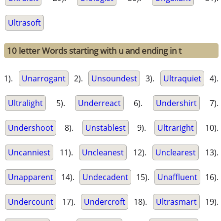
Ultrasoft
10 letter Words starting with u and ending in t
1).
Unarrogant
2).
Unsoundest
3).
Ultraquiet
4).
Ultralight
5).
Underreact
6).
Undershirt
7).
Undershoot
8).
Unstablest
9).
Ultraright
10).
Uncanniest
11).
Uncleanest
12).
Unclearest
13).
Unapparent
14).
Undecadent
15).
Unaffluent
16).
Undercount
17).
Undercroft
18).
Ultrasmart
19).