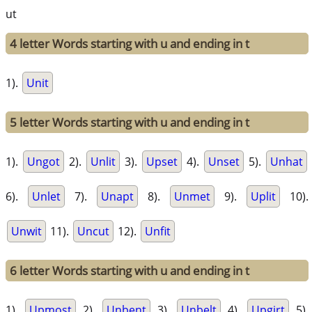
ut
4 letter Words starting with u and ending in t
1).
Unit
5 letter Words starting with u and ending in t
1).
Ungot
2).
Unlit
3).
Upset
4).
Unset
5).
Unhat
6).
Unlet
7).
Unapt
8).
Unmet
9).
Uplit
10).
Unwit
11).
Uncut
12).
Unfit
6 letter Words starting with u and ending in t
1).
Upmost
2).
Unbent
3).
Unbelt
4).
Upgirt
5).