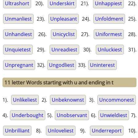
Ultrashort
20).
Underskirt
21).
Unhappiest
22).
Unmanliest
23).
Unpleasant
24).
Unfoldment
25).
Unhandiest
26).
Unicyclist
27).
Uniformest
28).
Unquietest
29).
Unreadiest
30).
Unluckiest
31).
Unpregnant
32).
Ungodliest
33).
Uninterest
11 letter Words starting with u and ending in t
1).
Unlikeliest
2).
Unbeknownst
3).
Uncommonest
4).
Underbought
5).
Unobservant
6).
Unwieldiest
7).
Unbrilliant
8).
Unloveliest
9).
Underreport
10).