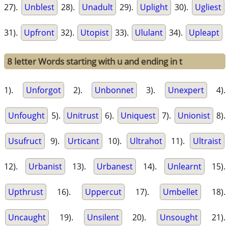
27).
Unblest
28).
Unadult
29).
Uplight
30).
Ugliest
31).
Upfront
32).
Utopist
33).
Ululant
34).
Upleapt
8 letter Words starting with u and ending in t
1).
Unforgot
2).
Unbonnet
3).
Unexpert
4).
Unfought
5).
Unitrust
6).
Uniquest
7).
Unionist
8).
Usufruct
9).
Urticant
10).
Ultrahot
11).
Ultraist
12).
Urbanist
13).
Urbanest
14).
Unlearnt
15).
Upthrust
16).
Uppercut
17).
Umbellet
18).
Uncaught
19).
Unsilent
20).
Unsought
21).