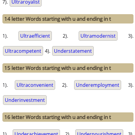
7).
Ultraroyalist
14 letter Words starting with u and ending in t
1).
Ultraefficient
2).
Ultramodernist
3).
Ultracompetent
4).
Understatement
15 letter Words starting with u and ending in t
1).
Ultraconvenient
2).
Underemployment
3).
Underinvestment
16 letter Words starting with u and ending in t
1).
Underachievement
2).
Undernourishment
3).