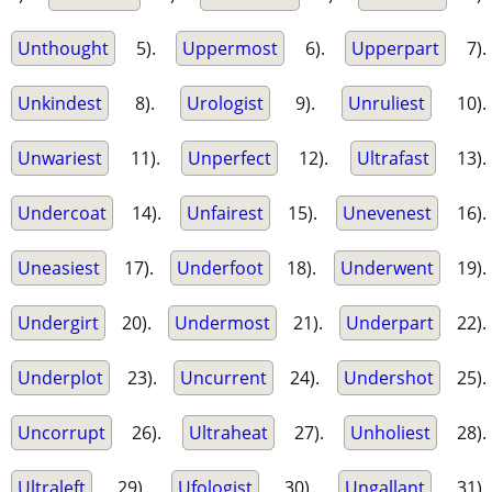
Unthought
5).
Uppermost
6).
Upperpart
7).
Unkindest
8).
Urologist
9).
Unruliest
10).
Unwariest
11).
Unperfect
12).
Ultrafast
13).
Undercoat
14).
Unfairest
15).
Unevenest
16).
Uneasiest
17).
Underfoot
18).
Underwent
19).
Undergirt
20).
Undermost
21).
Underpart
22).
Underplot
23).
Uncurrent
24).
Undershot
25).
Uncorrupt
26).
Ultraheat
27).
Unholiest
28).
Ultraleft
29).
Ufologist
30).
Ungallant
31).