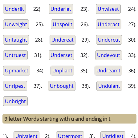
Underlit
22).
Underlet
23).
Unwisest
24).
Unweight
25).
Unspoilt
26).
Underact
27).
Untaught
28).
Undereat
29).
Undercut
30).
Untruest
31).
Underset
32).
Undevout
33).
Upmarket
34).
Unpliant
35).
Undreamt
36).
Unripest
37).
Unbought
38).
Undulant
39).
Unbright
9 letter Words starting with u and ending in t
1).
Univalent
2).
Uttermost
3).
Untidiest
4).