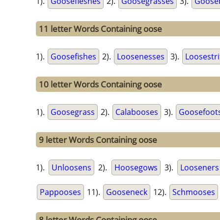
1).
Goosefleshes
2).
Goosegrasses
3).
Gooseb
11 letter Words Containing oose
1).
Goosefishes
2).
Loosenesses
3).
Loosestri
10 letter Words Containing oose
1).
Goosegrass
2).
Calabooses
3).
Goosefoot
9 letter Words Containing oose
1).
Unloosens
2).
Hoosegows
3).
Looseners
Pappooses
11).
Gooseneck
12).
Schmooses
8 letter Words Containing oose