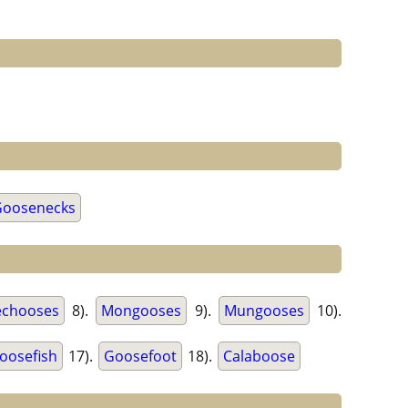
Goosenecks
echooses
8).
Mongooses
9).
Mungooses
10).
oosefish
17).
Goosefoot
18).
Calaboose