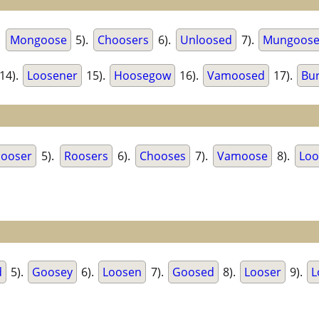
.
Mongoose
5).
Choosers
6).
Unloosed
7).
Mungoos
14).
Loosener
15).
Hoosegow
16).
Vamoosed
17).
Bu
ooser
5).
Roosers
6).
Chooses
7).
Vamoose
8).
Loo
d
5).
Goosey
6).
Loosen
7).
Goosed
8).
Looser
9).
L