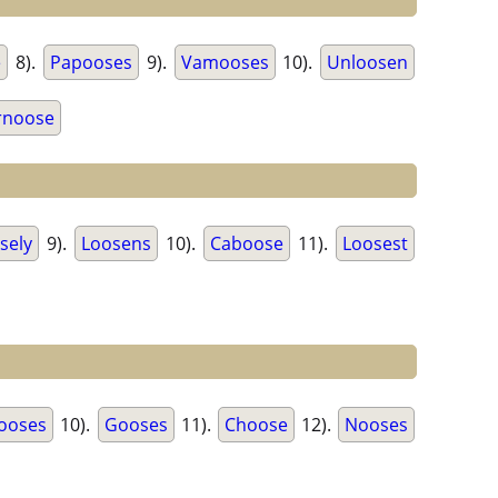
e
8).
Papooses
9).
Vamooses
10).
Unloosen
rnoose
sely
9).
Loosens
10).
Caboose
11).
Loosest
ooses
10).
Gooses
11).
Choose
12).
Nooses