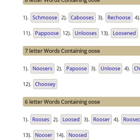
1).
Schmoose
2).
Cabooses
3).
Rechoose
4)
11).
Pappoose
12).
Unlooses
13).
Loosened
7 letter Words Containing oose
1).
Noosers
2).
Papoose
3).
Unloose
4).
Ch
12).
Choosey
6 letter Words Containing oose
1).
Rooses
2).
Loosed
3).
Rooser
4).
Roose
13).
Nooser
14).
Noosed