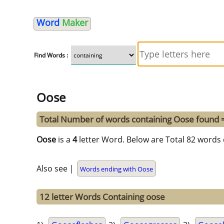
Word
Maker
Find Words :
Oose
Total Number of words containing Oose found 
Oose
is a
4
letter Word. Below are Total 82 words 
Also see |
Words ending with Oose
12 letter Words Containing oose