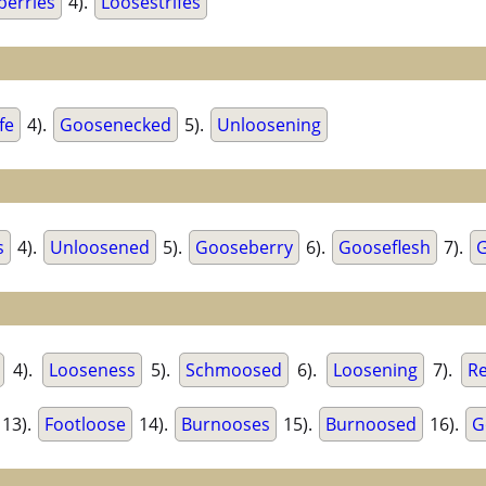
erries
4).
Loosestrifes
fe
4).
Goosenecked
5).
Unloosening
s
4).
Unloosened
5).
Gooseberry
6).
Gooseflesh
7).
4).
Looseness
5).
Schmoosed
6).
Loosening
7).
R
13).
Footloose
14).
Burnooses
15).
Burnoosed
16).
G