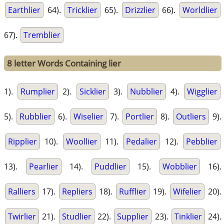
Earthlier
64).
Tricklier
65).
Drizzlier
66).
Worldlier
67).
Tremblier
8 letter Words Containing lier
1).
Rumplier
2).
Sicklier
3).
Nubblier
4).
Wigglier
5).
Rubblier
6).
Wiselier
7).
Portlier
8).
Outliers
9).
Ripplier
10).
Woollier
11).
Pedalier
12).
Pebblier
13).
Pearlier
14).
Puddlier
15).
Wobblier
16).
Ralliers
17).
Repliers
18).
Rufflier
19).
Wifelier
20).
Twirlier
21).
Studlier
22).
Supplier
23).
Tinklier
24).