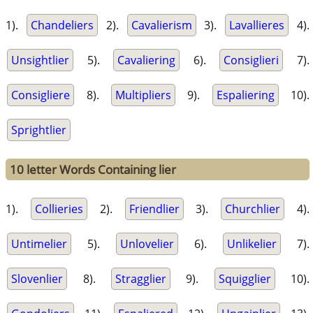
1).
Chandeliers
2).
Cavalierism
3).
Lavallieres
4).
Unsightlier
5).
Cavaliering
6).
Consiglieri
7).
Consigliere
8).
Multipliers
9).
Espaliering
10).
Sprightlier
10 letter Words Containing lier
1).
Collieries
2).
Friendlier
3).
Churchlier
4).
Untimelier
5).
Unlovelier
6).
Unlikelier
7).
Slovenlier
8).
Stragglier
9).
Squigglier
10).