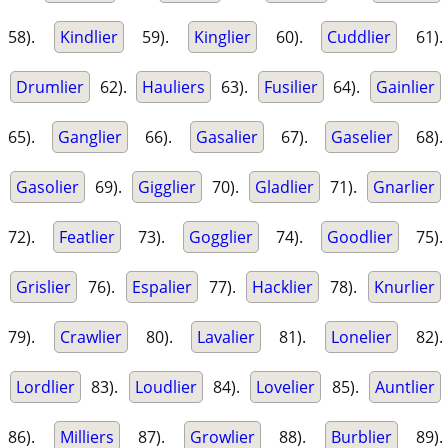
58).
Kindlier
59).
Kinglier
60).
Cuddlier
61).
Drumlier
62).
Hauliers
63).
Fusilier
64).
Gainlier
65).
Ganglier
66).
Gasalier
67).
Gaselier
68).
Gasolier
69).
Gigglier
70).
Gladlier
71).
Gnarlier
72).
Featlier
73).
Gogglier
74).
Goodlier
75).
Grislier
76).
Espalier
77).
Hacklier
78).
Knurlier
79).
Crawlier
80).
Lavalier
81).
Lonelier
82).
Lordlier
83).
Loudlier
84).
Lovelier
85).
Auntlier
86).
Milliers
87).
Growlier
88).
Burblier
89).