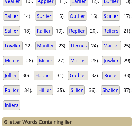
Vealier
10).
Applier
11).
Earlier
12).
Burlier
13).
Tallier
14).
Surlier
15).
Outlier
16).
Scalier
17).
Sallier
18).
Rallier
19).
Replier
20).
Reliers
21).
Lowlier
22).
Manlier
23).
Liernes
24).
Marlier
25).
Mealier
26).
Millier
27).
Motlier
28).
Jowlier
29).
Jollier
30).
Haulier
31).
Godlier
32).
Roilier
33).
Pallier
34).
Hillier
35).
Sillier
36).
Shalier
37).
Inliers
6 letter Words Containing lier