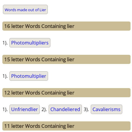
Words made out of Lier
16 letter Words Containing lier
1).
Photomultipliers
15 letter Words Containing lier
1).
Photomultiplier
12 letter Words Containing lier
1).
Unfriendlier
2).
Chandeliered
3).
Cavalierisms
11 letter Words Containing lier