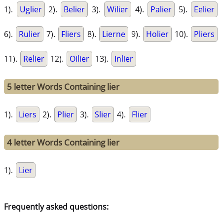
1).
Uglier
2).
Belier
3).
Wilier
4).
Palier
5).
Eelier
6).
Rulier
7).
Fliers
8).
Lierne
9).
Holier
10).
Pliers
11).
Relier
12).
Oilier
13).
Inlier
5 letter Words Containing lier
1).
Liers
2).
Plier
3).
Slier
4).
Flier
4 letter Words Containing lier
1).
Lier
Frequently asked questions: