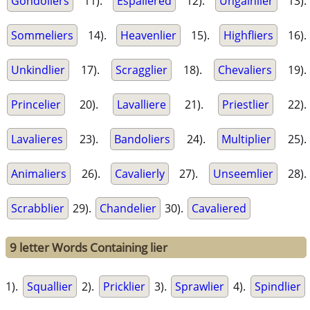
Gondoliers
11).
Espaliered
12).
Ungainlier
13).
Sommeliers
14).
Heavenlier
15).
Highfliers
16).
Unkindlier
17).
Scragglier
18).
Chevaliers
19).
Princelier
20).
Lavalliere
21).
Priestlier
22).
Lavalieres
23).
Bandoliers
24).
Multiplier
25).
Animaliers
26).
Cavalierly
27).
Unseemlier
28).
Scrabblier
29).
Chandelier
30).
Cavaliered
9 letter Words Containing lier
1).
Squallier
2).
Pricklier
3).
Sprawlier
4).
Spindlier