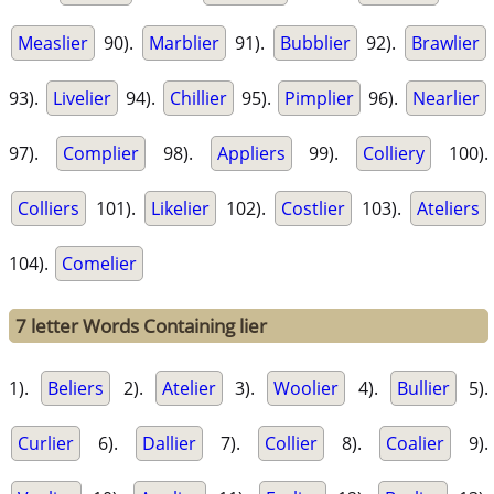
Measlier
90).
Marblier
91).
Bubblier
92).
Brawlier
93).
Livelier
94).
Chillier
95).
Pimplier
96).
Nearlier
97).
Complier
98).
Appliers
99).
Colliery
100).
Colliers
101).
Likelier
102).
Costlier
103).
Ateliers
104).
Comelier
7 letter Words Containing lier
1).
Beliers
2).
Atelier
3).
Woolier
4).
Bullier
5).
Curlier
6).
Dallier
7).
Collier
8).
Coalier
9).