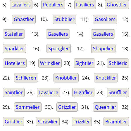
5).
Lavaliers
6).
Pedaliers
7).
Fusiliers
8).
Ghostlier
9).
Ghastlier
10).
Stubblier
11).
Gasoliers
12).
Statelier
13).
Gaseliers
14).
Gasaliers
15).
Sparklier
16).
Spanglier
17).
Shapelier
18).
Hoteliers
19).
Wrinklier
20).
Sightlier
21).
Schlieric
22).
Schlieren
23).
Knobblier
24).
Knucklier
25).
Saintlier
26).
Lavaliere
27).
Highflier
28).
Snufflier
29).
Sommelier
30).
Grizzlier
31).
Queenlier
32).
Gristlier
33).
Scrawlier
34).
Frizzlier
35).
Bramblier