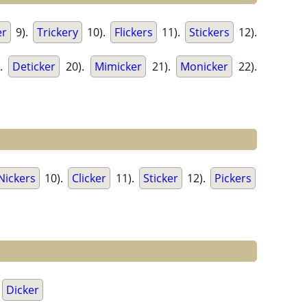
er
9).
Trickery
10).
Flickers
11).
Stickers
12).
).
Deticker
20).
Mimicker
21).
Monicker
22).
Nickers
10).
Clicker
11).
Sticker
12).
Pickers
.
Dicker