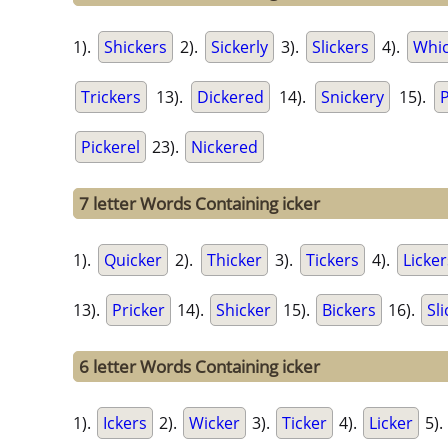
1).
Shickers
2).
Sickerly
3).
Slickers
4).
Whic
Trickers
13).
Dickered
14).
Snickery
15).
Pickerel
23).
Nickered
7 letter Words Containing icker
1).
Quicker
2).
Thicker
3).
Tickers
4).
Licker
13).
Pricker
14).
Shicker
15).
Bickers
16).
Sli
6 letter Words Containing icker
1).
Ickers
2).
Wicker
3).
Ticker
4).
Licker
5).