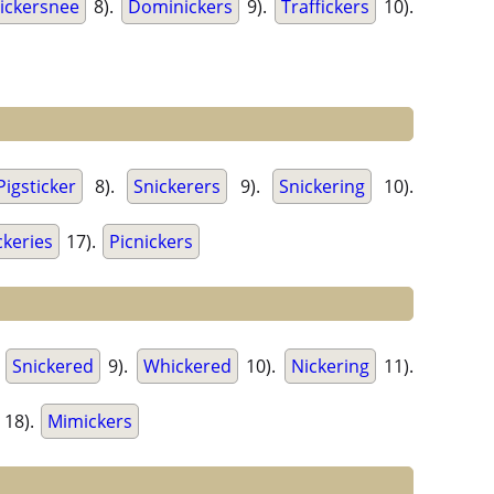
ickersnee
8).
Dominickers
9).
Traffickers
10).
Pigsticker
8).
Snickerers
9).
Snickering
10).
ckeries
17).
Picnickers
.
Snickered
9).
Whickered
10).
Nickering
11).
18).
Mimickers