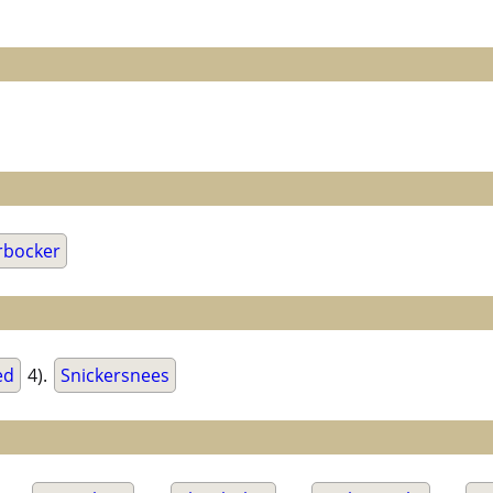
rbocker
ed
4).
Snickersnees