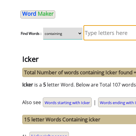
Word
Maker
Find Words :
Icker
Total Number of words containing Icker found 
Icker
is a
5
letter Word. Below are Total 107 words 
Also see
|
Words starting with Icker
Words ending with I
15 letter Words Containing icker