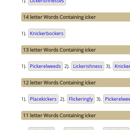
1).
Lickerishnesses
14 letter Words Containing icker
1).
Knickerbockers
13 letter Words Containing icker
1).
Pickerelweeds
2).
Lickerishness
3).
Knicke
12 letter Words Containing icker
1).
Placekickers
2).
Flickeringly
3).
Pickerelwe
11 letter Words Containing icker