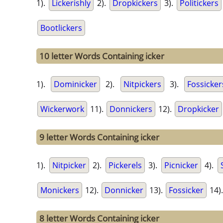
1).
Lickerishly
2).
Dropkickers
3).
Politickers
Bootlickers
10 letter Words Containing icker
1).
Dominicker
2).
Nitpickers
3).
Fossicker
Wickerwork
11).
Donnickers
12).
Dropkicker
9 letter Words Containing icker
1).
Nitpicker
2).
Pickerels
3).
Picnicker
4).
Monickers
12).
Donnicker
13).
Fossicker
14)
8 letter Words Containing icker