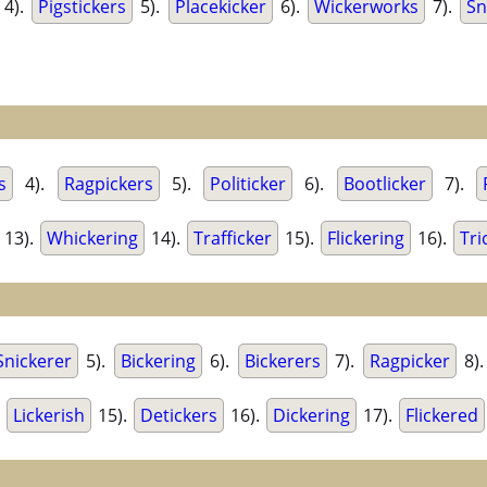
4).
Pigstickers
5).
Placekicker
6).
Wickerworks
7).
Sn
s
4).
Ragpickers
5).
Politicker
6).
Bootlicker
7).
13).
Whickering
14).
Trafficker
15).
Flickering
16).
Tri
Snickerer
5).
Bickering
6).
Bickerers
7).
Ragpicker
8)
.
Lickerish
15).
Detickers
16).
Dickering
17).
Flickered